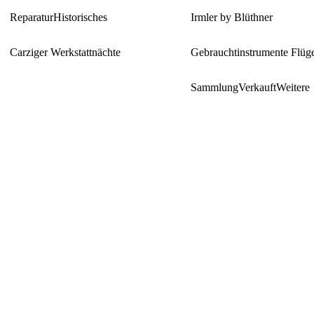
Reparatur
Historisches
Irmler by Blüthner
Carziger Werkstattnächte
Gebrauchtinstrumente Flüg
Sammlung
Verkauft
Weitere