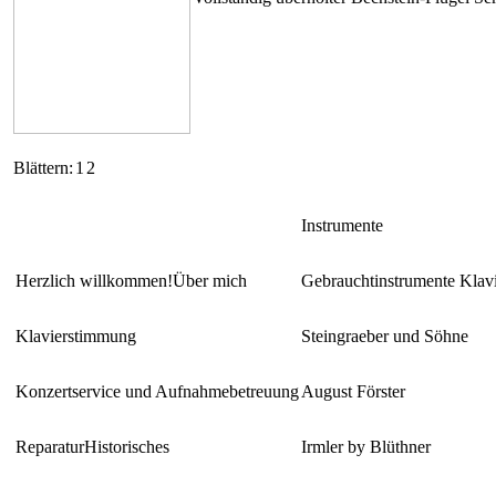
Blättern:
1
2
Instrumente
Herzlich willkommen!
Über mich
Gebrauchtinstrumente Klav
Klavierstimmung
Steingraeber und Söhne
Konzertservice und Aufnahmebetreuung
August Förster
Reparatur
Historisches
Irmler by Blüthner