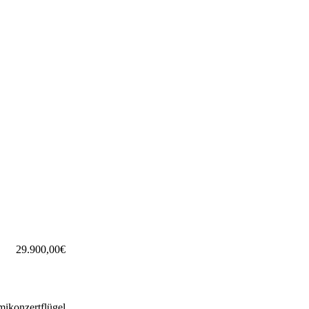
29.900,
00
€
mikonzertflügel