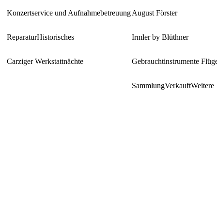
Konzertservice und Aufnahmebetreuung
August Förster
Reparatur
Historisches
Irmler by Blüthner
Carziger Werkstattnächte
Gebrauchtinstrumente Flüg
Sammlung
Verkauft
Weitere